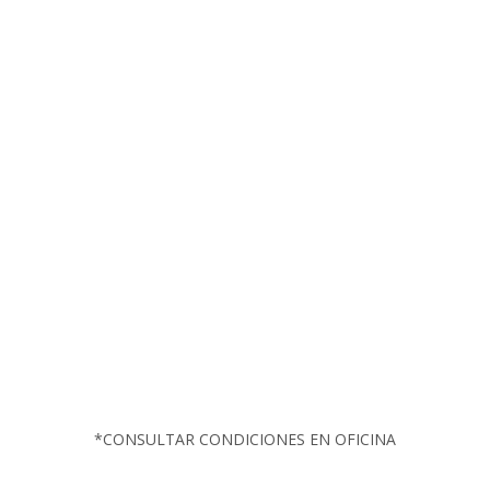
LA QUIERO
LLAMADAS
ILIMITADAS
GB
ILIMITADOS
a velocidad 5G
*CONSULTAR CONDICIONES EN OFICINA