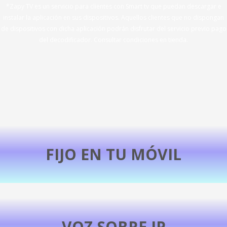
*Zapy TV es un servicio para clientes con Smart tv que puedan descargar e
instalar la aplicación en sus dispositivos. Aquellos clientes que no dispongan
de dispositivos con dicha aplicación podrán disfrutar del servicio previo pago
del decodificador.
Consultar condiciones en tienda.
FIJO EN TU MÓVIL
+INFORMACIÓN
VOZ SOBRE IP