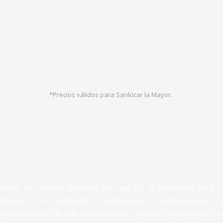
*Precios válidos para Sanlúcar la Mayor.
Ahora con Waytel dispones de Zapi TV, la plataforma para la
difusión de contenidos audiovisuales multidispositivo y
adaptativa, con la que te ofrecemos servicios de televisión de